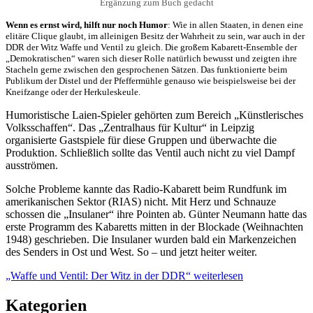
Ergänzung zum Buch gedacht
Wenn es ernst wird, hilft nur noch Humor
: Wie in allen Staaten, in denen eine
elitäre Clique glaubt, im alleinigen Besitz der Wahrheit zu sein, war auch in der
DDR der Witz Waffe und Ventil zu gleich. Die großem Kabarett-Ensemble der
„Demokratischen“ waren sich dieser Rolle natürlich bewusst und zeigten ihre
Stacheln gerne zwischen den gesprochenen Sätzen. Das funktionierte beim
Publikum der Distel und der Pfeffermühle genauso wie beispielsweise bei der
Kneifzange oder der Herkuleskeule.
Humoristische Laien-Spieler gehörten zum Bereich „Künstlerisches
Volksschaffen“. Das „Zentralhaus für Kultur“ in Leipzig
organisierte Gastspiele für diese Gruppen und überwachte die
Produktion. Schließlich sollte das Ventil auch nicht zu viel Dampf
ausströmen.
Solche Probleme kannte das Radio-Kabarett beim Rundfunk im
amerikanischen Sektor (RIAS) nicht. Mit Herz und Schnauze
schossen die „Insulaner“ ihre Pointen ab. Günter Neumann hatte das
erste Programm des Kabaretts mitten in der Blockade (Weihnachten
1948) geschrieben. Die Insulaner wurden bald ein Markenzeichen
des Senders in Ost und West. So – und jetzt heiter weiter.
„Waffe und Ventil: Der Witz in der DDR“
weiterlesen
Kategorien