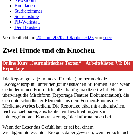
Newsroom
Buchladen
Studierzimmer
Schreibstube
PR-Werkstatt
Der Hausherr
Veröffentlicht am
20. Juni 2020
2. Oktober 2023
von
spec
Zwei Hunde und ein Knochen
Online-Kurs „Journalistisches Texten“ – Arbeitsblätter VI: Die
Reportage
Die Reportage ist (zumindest für mich) immer noch die
„Königsdisziplin“ unter den journalistischen Stilformen, auch wenn
sie in der reinen Form nicht allzu häufig praktiziert wird. Heute
überwiegt die Mischform (Reportage-Feature-Dokumentation), die
sich unterschiedlicher Elemente aus dem Formen-Fundus des
Mediengewerbes bedient. Die Reportage trägt mit authentischen,
nachvollziehbaren, anschaulichen Beschreibungen zur
“hintergründigen Konkretisierung” der Informationen bei.
Wenn der Leser das Gefühl hat, er sei bei einem
wichtigen/interessanten Ereignis dabei gewesen, wenn er sich auch