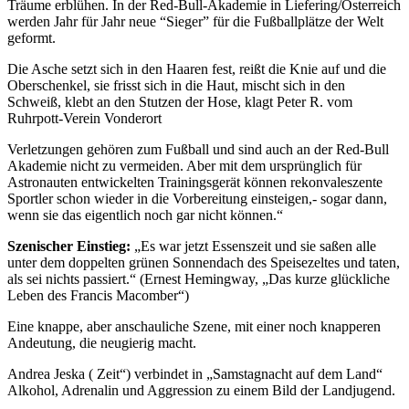
Träume erblühen. In der Red-Bull-Akademie in Liefering/Österreich
werden Jahr für Jahr neue “Sieger” für die Fußballplätze der Welt
geformt.
Die Asche setzt sich in den Haaren fest, reißt die Knie auf und die
Oberschenkel, sie frisst sich in die Haut, mischt sich in den
Schweiß, klebt an den Stutzen der Hose, klagt Peter R. vom
Ruhrpott-Verein Vonderort
Verletzungen gehören zum Fußball und sind auch an der Red-Bull
Akademie nicht zu vermeiden. Aber mit dem ursprünglich für
Astronauten entwickelten Trainingsgerät können rekonvaleszente
Sportler schon wieder in die Vorbereitung einsteigen,- sogar dann,
wenn sie das eigentlich noch gar nicht können.“
Szenischer Einstieg:
„Es war jetzt Essenszeit und sie saßen alle
unter dem doppelten grünen Sonnendach des Speisezeltes und taten,
als sei nichts passiert.“ (Ernest Hemingway, „Das kurze glückliche
Leben des Francis Macomber“)
Eine knappe, aber anschauliche Szene, mit einer noch knapperen
Andeutung, die neugierig macht.
Andrea Jeska ( Zeit“) verbindet in „Samstagnacht auf dem Land“
Alkohol, Adrenalin und Aggression zu einem Bild der Landjugend.