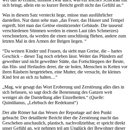
sich bringt, allein ein so kurzer Bericht greift nicht das Gefühl an.“
Was in diesem Satz versteckt liege, müsse man ausführlicher
darstellen. Nur dann sehe man „das Feuer, das Häuser und Tempel
ergreift, hört man das Getöse einstürzender Gebäude. Die tausend
verschiedenen Stimmen werden in einem Laut (des Schmerzes)
verschmelzen, da werden die einen unschlüssig fliehen, andere zum
letzten Mal in den Armen der Ihrigen liegen. “
“Da weinen Kinder und Frauen, da sieht man Greise, die – hartes
Geschick – dieser Tag noch erleben lässt. Weiter das Plündern auf
geweihter und nicht geweihter Stätte, das Fortschleppen der Beute,
das Hin- und Herlaufen derer, die sie holen, Menschen in Ketten vor
ihren Räubern hergetrieben, eine Mutter, die versucht, ihr kleines
Kind fest an sich zu halten…“
„Mag, wie gesagt das Wort Eroberung und Zerstörung alles dies in
sich befassen, so sagt doch die Benennung des Ganzen weit
weniger als die Darstellung aller Einzelheiten
.
“ (
Quelle
:
Quintilianus, „Lehrbuch der Redekunst“)
Der alte Römer hat das Wesen der Reportage auf den Punkt
gebracht: Der detaillierte Bericht über die Zerstörung macht das
Geschehen anschaulich, plastisch, nachvollziehbar, er spricht direkt
unser Gefühl an, wir nehmen teil am Unglück der Bewohner dieser