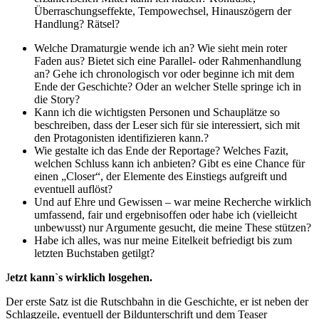
Überraschungseffekte, Tempowechsel, Hinauszögern der
Handlung? Rätsel?
Welche Dramaturgie wende ich an? Wie sieht mein roter
Faden aus? Bietet sich eine Parallel- oder Rahmenhandlung
an? Gehe ich chronologisch vor oder beginne ich mit dem
Ende der Geschichte? Oder an welcher Stelle springe ich in
die Story?
Kann ich die wichtigsten Personen und Schauplätze so
beschreiben, dass der Leser sich für sie interessiert, sich mit
den Protagonisten identifizieren kann.?
Wie gestalte ich das Ende der Reportage? Welches Fazit,
welchen Schluss kann ich anbieten? Gibt es eine Chance für
einen „Closer“, der Elemente des Einstiegs aufgreift und
eventuell auflöst?
Und auf Ehre und Gewissen – war meine Recherche wirklich
umfassend, fair und ergebnisoffen oder habe ich (vielleicht
unbewusst) nur Argumente gesucht, die meine These stützen?
Habe ich alles, was nur meine Eitelkeit befriedigt bis zum
letzten Buchstaben getilgt?
J
etzt kann`s wirklich losgehen.
Der erste Satz ist die Rutschbahn in die Geschichte, er ist neben der
Schlagzeile, eventuell der Bildunterschrift und dem Teaser