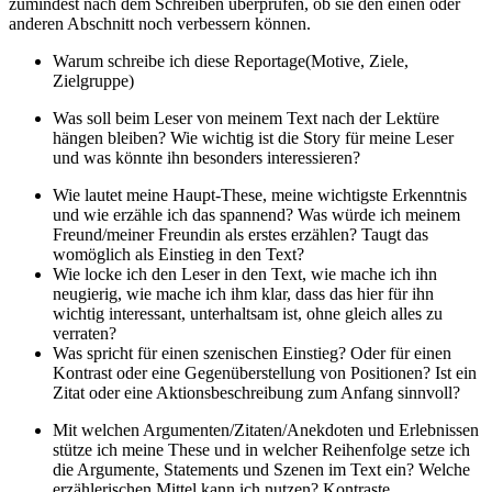
zumindest nach dem Schreiben überprüfen, ob sie den einen oder
anderen Abschnitt noch verbessern können.
Warum schreibe ich diese Reportage(Motive, Ziele,
Zielgruppe)
Was soll beim Leser von meinem Text nach der Lektüre
hängen bleiben? Wie wichtig ist die Story für meine Leser
und was könnte ihn besonders interessieren?
Wie lautet meine Haupt-These, meine wichtigste Erkenntnis
und wie erzähle ich das spannend? Was würde ich meinem
Freund/meiner Freundin als erstes erzählen? Taugt das
womöglich als Einstieg in den Text?
Wie locke ich den Leser in den Text, wie mache ich ihn
neugierig, wie mache ich ihm klar, dass das hier für ihn
wichtig interessant, unterhaltsam ist, ohne gleich alles zu
verraten?
Was spricht für einen szenischen Einstieg? Oder für einen
Kontrast oder eine Gegenüberstellung von Positionen? Ist ein
Zitat oder eine Aktionsbeschreibung zum Anfang sinnvoll?
Mit welchen Argumenten/Zitaten/Anekdoten und Erlebnissen
stütze ich meine These und in welcher Reihenfolge setze ich
die Argumente, Statements und Szenen im Text ein? Welche
erzählerischen Mittel kann ich nutzen? Kontraste,