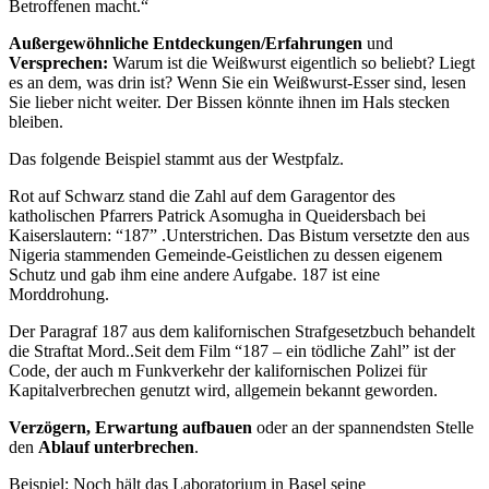
Betroffenen macht.“
Außergewöhnliche Entdeckungen/Erfahrungen
und
Versprechen:
Warum ist die Weißwurst eigentlich so beliebt? Liegt
es an dem, was drin ist? Wenn Sie ein Weißwurst-Esser sind, lesen
Sie lieber nicht weiter. Der Bissen könnte ihnen im Hals stecken
bleiben.
Das folgende Beispiel stammt aus der Westpfalz.
Rot auf Schwarz stand die Zahl auf dem Garagentor des
katholischen Pfarrers Patrick Asomugha in Queidersbach bei
Kaiserslautern: “187” .Unterstrichen. Das Bistum versetzte den aus
Nigeria stammenden Gemeinde-Geistlichen zu dessen eigenem
Schutz und gab ihm eine andere Aufgabe. 187 ist eine
Morddrohung.
Der Paragraf 187 aus dem kalifornischen Strafgesetzbuch behandelt
die Straftat Mord..Seit dem Film “187 – ein tödliche Zahl” ist der
Code, der auch m Funkverkehr der kalifornischen Polizei für
Kapitalverbrechen genutzt wird, allgemein bekannt geworden.
Verzögern, Erwartung aufbauen
oder an der spannendsten Stelle
den
Ablauf unterbrechen
.
Beispiel: Noch hält das Laboratorium in Basel seine