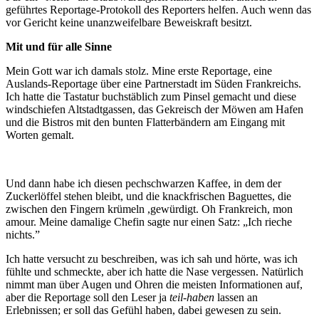
geführtes Reportage-Protokoll des Reporters helfen. Auch wenn das
vor Gericht keine unanzweifelbare Beweiskraft besitzt.
Mit und für alle Sinne
Mein Gott war ich damals stolz. Mine erste Reportage, eine
Auslands-Reportage über eine Partnerstadt im Süden Frankreichs.
Ich hatte die Tastatur buchstäblich zum Pinsel gemacht und diese
windschiefen Altstadtgassen, das Gekreisch der Möwen am Hafen
und die Bistros mit den bunten Flatterbändern am Eingang mit
Worten gemalt.
Und dann habe ich diesen pechschwarzen Kaffee, in dem der
Zuckerlöffel stehen bleibt, und die knackfrischen Baguettes, die
zwischen den Fingern krümeln ,gewürdigt. Oh Frankreich, mon
amour. Meine damalige Chefin sagte nur einen Satz: „Ich rieche
nichts.”
Ich hatte versucht zu beschreiben, was ich sah und hörte, was ich
fühlte und schmeckte, aber ich hatte die Nase vergessen. Natürlich
nimmt man über Augen und Ohren die meisten Informationen auf,
aber die Reportage soll den Leser ja
teil-haben
lassen an
Erlebnissen; er soll das Gefühl haben, dabei gewesen zu sein.