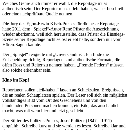
Welches Genre auch immer er wählt, die Reportage muss
authentisch sein. Der Reporter muss erlebt haben, was er beschreibt
oder eine nachprüfbare Quelle nennen.
Die Jury des Egon-Erwin Kisch-Preises für die beste Reportage
hatte 2011 dem „Spiegel“-Autor René Pfister die Auszeichnung
wieder aberkannt, weil sich herausstellte, dass Pfister die Einstiegs-
Szene seiner Reportage nicht selbst erlebt hatte, sondern nur vom
Hören-Sagen kannte.
Der „Spiegel“ reagierte mit „Unverständnis“. Ich finde die
Entscheidung richtig, Reportagen sind authentische Formate, die
offen Ross und Reiter zu nennen haben. „Fremde Federn“ müssen
also solche erkennbar sein.
Kino im Kopf
Reportagen sollen „teil-haben“ lassen an Schicksalen, Ereignissen,
die an realen Schauplätzen spielen. Der Leser soll sich ein möglichst
vollständiges Bild vom Ort des Geschehens und von den
handelnden Personen machen können; ein Bild, das anschaulich
macht, was mit wem hier und jetzt geschieht.
Der Stifter des Pulitzer-Preises, Josef Pulitzer (1847 – 1911)
empfahl: „Schreibe kurz und sie werden es lesen. Schreibe klar und