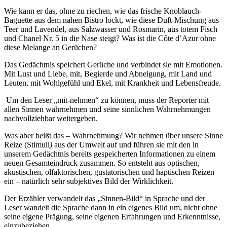
Wie kann er das, ohne zu riechen, wie das frische Knoblauch-
Baguette aus dem nahen Bistro lockt, wie diese Duft-Mischung aus
Teer und Lavendel, aus Salzwasser und Rosmarin, aus totem Fisch
und Chanel Nr. 5 in die Nase steigt? Was ist die Côte d’Azur ohne
diese Melange an Gerüchen?
Das Gedächtnis speichert Gerüche und verbindet sie mit Emotionen.
Mit Lust und Liebe, mit, Begierde und Abneigung, mit Land und
Leuten, mit Wohlgefühl und Ekel, mit Krankheit und Lebensfreude.
Um den Leser „mit-nehmen“ zu können, muss der Reporter mit
allen Sinnen wahrnehmen und seine sinnlichen Wahrnehmungen
nachvollziehbar weitergeben.
Was aber heißt das – Wahrnehmung? Wir nehmen über unsere Sinne
Reize (Stimuli
)
aus der Umwelt auf und führen sie mit den in
unserem Gedächtnis bereits gespeicherten Informationen zu einem
neuen Gesamteindruck zusammen. So entsteht aus optischen,
akustischen, olfaktorischen, gustatorischen und haptischen Reizen
ein – natürlich sehr subjektives Bild der Wirklichkeit.
Der Erzähler verwandelt das „Sinnen-Bild“ in Sprache und der
Leser wandelt die Sprache dann in ein eigenes Bild um, nicht ohne
seine eigene Prägung, seine eigenen Erfahrungen und Erkenntnisse,
einzubeziehen.