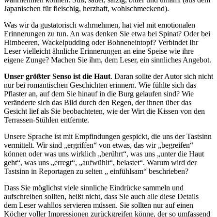
Japanischen für fleischig, herzhaft, wohlschmeckend).
Was wir da gustatorisch wahrnehmen, hat viel mit emotionalen
Erinnerungen zu tun. An was denken Sie etwa bei Spinat? Oder bei
Himbeeren, Wackelpudding oder Bohneneintopf? Verbindet Ihr
Leser vielleicht ähnliche Erinnerungen an eine Speise wie ihre
eigene Zunge? Machen Sie ihm, dem Leser, ein sinnliches Angebot.
Unser größter Senso ist die Haut
. Daran sollte der Autor sich nicht
nur bei romantischen Geschichten erinnern. Wie fühlte sich das
Pflaster an, auf dem Sie hinauf in die Burg gelaufen sind? Wie
veränderte sich das Bild durch den Regen, der ihnen über das
Gesicht lief als Sie beobachteten, wie der Wirt die Kissen von den
Terrassen-Stühlen entfernte.
Unsere Sprache ist mit Empfindungen gespickt, die uns der Tastsinn
vermittelt. Wir sind „ergriffen“ von etwas, das wir „begreifen“
können oder was uns wirklich „berührt“, was uns „unter die Haut
geht“, was uns „erregt“, „aufwühlt“, belastet“. Warum wird der
Tastsinn in Reportagen zu selten „ einfühlsam“ beschrieben?
Dass Sie möglichst viele sinnliche Eindrücke sammeln und
aufschreiben sollten, heißt nicht, dass Sie auch alle diese Details
dem Leser wahllos servieren müssen. Sie sollten nur auf einen
Köcher voller Impressionen zurückgreifen könne, der so umfassend