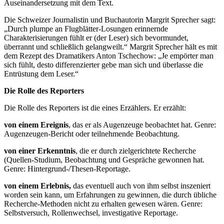
Auseinandersetzung mit dem Text.
Die Schweizer Journalistin und Buchautorin Margrit Sprecher sagt:
„Durch plumpe an Flugblätter-Losungen erinnernde
Charakterisierungen fühlt er (der Leser) sich bevormundet,
überrannt und schließlich gelangweilt.“ Margrit Sprecher hält es mit
dem Rezept des Dramatikers Anton Tschechow: „Je empörter man
sich fühlt, desto differenzierter gebe man sich und überlasse die
Entrüstung dem Leser.“
Die Rolle des Reporters
Die Rolle des Reporters ist die eines Erzählers. Er erzählt:
von einem Ereignis
, das er als Augenzeuge beobachtet hat. Genre:
Augenzeugen-Bericht oder teilnehmende Beobachtung.
von einer Erkenntnis
, die er durch zielgerichtete Recherche
(Quellen-Studium, Beobachtung und Gespräche gewonnen hat.
Genre: Hintergrund-/Thesen-Reportage.
von einem Erlebnis,
das eventuell auch von ihm selbst inszeniert
worden sein kann, um Erfahrungen zu gewinnen, die durch übliche
Recherche-Methoden nicht zu erhalten gewesen wären. Genre:
Selbstversuch, Rollenwechsel, investigative Reportage.