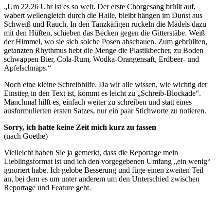
„Um 22.26 Uhr ist es so weit. Der erste Chorgesang brüllt auf,
wabert wellengleich durch die Halle, bleibt hängen im Dunst aus
Schweiß und Rauch. In den Tanzkäfigen ruckeln die Mädels dazu
mit den Hüften, schieben das Becken gegen die Gitterstäbe. Weiß
der Himmel, wo sie sich solche Posen abschauen. Zum gebrüllten,
getanzten Rhythmus hebt die Menge die Plastikbecher, zu Boden
schwappen Bier, Cola-Rum, Wodka-Orangensaft, Erdbeer- und
Apfelschnaps.“
Noch eine kleine Schreibhilfe. Da wir alle wissen, wie wichtig der
Einstieg in den Text ist, kommt es leicht zu „Schreib-Blockade“.
Manchmal hilft es, einfach weiter zu schreiben und statt eines
ausformulierten ersten Satzes, nur ein paar Stichworte zu notieren.
Sorry, ich hatte keine Zeit mich kurz zu fassen
(nach Goethe)
Vielleicht haben Sie ja gemerkt, dass die Reportage mein
Lieblingsformat ist und ich den vorgegebenen Umfang „ein wenig“
ignoriert habe. Ich gelobe Besserung und füge einen zweiten Teil
an, bei dem es um unter anderem um den Unterschied zwischen
Reportage und Feature geht.