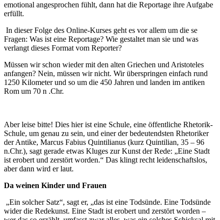
emotional angesprochen fühlt, dann hat die Reportage ihre Aufgabe
erfüllt.
In dieser Folge des Online-Kurses geht es vor allem um die se
Fragen: Was ist eine Reportage? Wie gestaltet man sie und was
verlangt dieses Format vom Reporter?
Müssen wir schon wieder mit den alten Griechen und Aristoteles
anfangen? Nein, müssen wir nicht. Wir überspringen einfach rund
1250 Kilometer und so um die 450 Jahren und landen im antiken
Rom um 70 n .Chr.
Aber leise bitte! Dies hier ist eine Schule, eine öffentliche Rhetorik-
Schule, um genau zu sein, und einer der bedeutendsten Rhetoriker
der Antike, Marcus Fabius Quintilianus (kurz Quintilian, 35 – 96
n.Chr.), sagt gerade etwas Kluges zur Kunst der Rede: „Eine Stadt
ist erobert und zerstört worden.“ Das klingt recht leidenschaftslos,
aber dann wird er laut.
Da weinen Kinder und Frauen
„Ein solcher Satz“, sagt er, „das ist eine Todsünde. Eine Todsünde
wider die Redekunst. Eine Stadt ist erobert und zerstört worden –
wer das so erzählt, umfasst zwar alles, was ein solches Schicksal mit