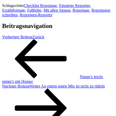
Schlagwörter
Checklist Reportage
,
Einstiege Reportge
,
Erzählformate
,
Fallhöhe
,
Mit allen Sinnen
,
Reportage
,
Reportagen
schreiben
,
Reportgen-Reporter
Beitragsnavigation
Vorheriger Beitrag
Zurück
Nimm’s leicht,
nimm’s mit Humor
Nächster Beitrag
Weiter
An einem guten Mix ist nicht zu rütteln