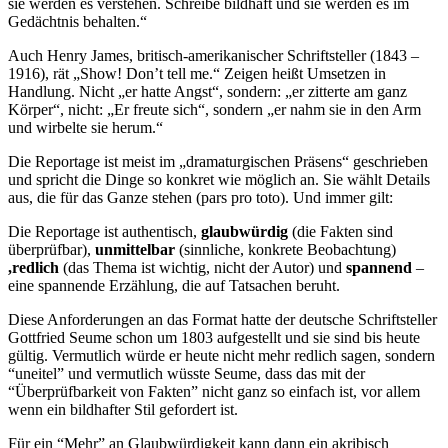
sie werden es verstehen. Schreibe bildhaft und sie werden es im
Gedächtnis behalten.“
Auch Henry James, britisch-amerikanischer Schriftsteller (1843 –
1916), rät „Show! Don’t tell me.“ Zeigen heißt Umsetzen in
Handlung. Nicht „er hatte Angst“, sondern: „er zitterte am ganz
Körper“, nicht: „Er freute sich“, sondern „er nahm sie in den Arm
und wirbelte sie herum.“
Die Reportage ist meist im „dramaturgischen Präsens“ geschrieben
und spricht die Dinge so konkret wie möglich an. Sie wählt Details
aus, die für das Ganze stehen (pars pro toto). Und immer gilt:
Die Reportage ist authentisch,
glaubwürdig
(die Fakten sind
überprüfbar),
unmittelbar
(sinnliche, konkrete Beobachtung)
,redlich
(das Thema ist wichtig, nicht der Autor) und
spannend
–
eine spannende Erzählung, die auf Tatsachen beruht.
Diese Anforderungen an das Format hatte der deutsche Schriftsteller
Gottfried Seume schon um 1803 aufgestellt und sie sind bis heute
gültig. Vermutlich würde er heute nicht mehr redlich sagen, sondern
“uneitel” und vermutlich wüsste Seume, dass das mit der
“Überprüfbarkeit von Fakten” nicht ganz so einfach ist, vor allem
wenn ein bildhafter Stil gefordert ist.
Für ein “Mehr” an Glaubwürdigkeit kann dann ein akribisch