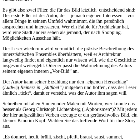
Es gibt also zwei Filter, die für das Bild letztlich entscheidend sind:
Der erste Filter ist der Autor, der – je nach eigenen Interessen – vor
allem Dinge in seinem Umfeld wahrnimmt, die ihn persönlich
ansprechen und interessieren. Wer ein Faible für Architektur hat,
wird eine Stadt anders sehen als jemand, der nach Shopping-
Möglichkeiten Ausschau hält.
Der Leser wiederum wird vermutlich die präzise Beschreibung des
innerstädtischen Ensembles überblättern, weil er Architektur
langweilig findet und eigentlich nur wissen will, wie die Geschichte
insgesamt weitergeht. Oder er passt die Wahrnehmung des Autors
seinem eigenen inneren „Vor-Bild“ an.
Der Autor kann seiner Erzählung nur den „eigenen Herzschlag“
(
Ludwig Reiners in „Stilfibel“)
mitgeben und hoffen, dass der Leser
ähnlich „tickt“, damit er versteht, was der Autor ihm sagen will.
Schreiben mit allen Sinnen oder Malen mit Worten, wer konnte das
besser als Georg Christoph Lichtenberg („Aphorismen“)? Mit jedem
der hier aufgezählten Verben erzeugte er ein geräuschvolles Bild, ein
kleines Kino im Kopf. Wählen Sie das treffende Wort für ihre Story
aus.
„Es donnert, heult, brüllt, zischt, pfeift, braust, saust, summet,