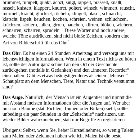
brummet, rumpelt, quakt, ächzt, singt, rappelt, prasselt, knallt,
rasselt, knistert, klappert, knurret, poltert, winselt, wimmert, rauscht,
murmelt, kracht, gluckset, röcheln, klingelt, blaset, schnarcht,
klatscht, lispelt, keuchen, kochen, schreien, weinen, schluchzen,
krächzen, stottern, lallen, girren, hauchen, klirren, blöken, wiehern,
schnarren, scharren, sprudeln – Diese Wörter und noch andere,
welche Töne ausdrücken, sind nicht bloße Zeichen, sondern eine
“
Art von Bilderschrift für das Ohr.
Das Ohr
. Es hat einen 24-Stunden-Arbeitstag und versorgt uns mit
lebenswichtigen Informationen. Wenn in einem Text nichts zu hören
ist, sollte der Autor ganz schnell an den Ort der Geschichte
zurückgehen (notfalls in Gedanken) und den „inneren Recorder“
einschalten. Gibt es etwas beängstigenderes als einen „leblosen“
Schauplatz an dem Menschen, Tiere, Natur und Technik verstummt
sind?
Das Auge.
Natürlich, der Mensch ist ein Augentier und nimmt die
mit Abstand meisten Informationen über die Augen auf. Wer aber
nur noch Bäume (statt Fichten, Tannen oder Birken) sieht, sollte
unbedingt ein paar Stunden in der „Sehschule“ nachsitzen, um
wieder Bilder wahrzunehmen, statt nur Begriffe zu registrieren.
Übrigens: Selbst, wenn Sie, lieber Kursteilnehmer, so wenig Talent
zum Malen oder Zeichnen haben wie ich, Malen ist die beste