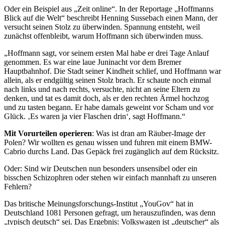
Oder ein Beispiel aus „Zeit online“. In der Reportage „Hoffmanns
Blick auf die Welt“ beschreibt Henning Sussebach einen Mann, der
versucht seinen Stolz zu überwinden. Spannung entsteht, weil
zunächst offenbleibt, warum Hoffmann sich überwinden muss.
„Hoffmann sagt, vor seinem ersten Mal habe er drei Tage Anlauf
genommen. Es war eine laue Juninacht vor dem Bremer
Hauptbahnhof. Die Stadt seiner Kindheit schlief, und Hoffmann war
allein, als er endgültig seinen Stolz brach. Er schaute noch einmal
nach links und nach rechts, versuchte, nicht an seine Eltern zu
denken, und tat es damit doch, als er den rechten Ärmel hochzog
und zu tasten begann. Er habe damals geweint vor Scham und vor
Glück. ‚Es waren ja vier Flaschen drin‘, sagt Hoffmann.“
Mit Vorurteilen operieren
: Was ist dran am Räuber-Image der
Polen? Wir wollten es genau wissen und fuhren mit einem BMW-
Cabrio durchs Land. Das Gepäck frei zugänglich auf dem Rücksitz.
Oder: Sind wir Deutschen nun besonders unsensibel oder ein
bisschen Schizophren oder stehen wir einfach mannhaft zu unseren
Fehlern?
Das britische Meinungsforschungs-Institut „YouGov“ hat in
Deutschland 1081 Personen gefragt, um herauszufinden, was denn
„typisch deutsch“ sei. Das Ergebnis: Volkswagen ist „deutscher“ als