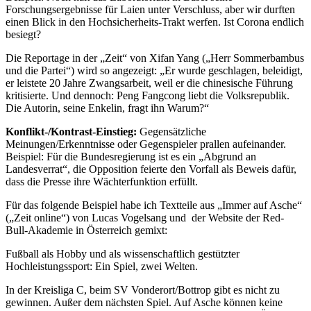
Forschungsergebnisse für Laien unter Verschluss, aber wir durften
einen Blick in den Hochsicherheits-Trakt werfen. Ist Corona endlich
besiegt?
Die Reportage in der „Zeit“ von Xifan Yang („Herr Sommerbambus
und die Partei“) wird so angezeigt: „Er wurde geschlagen, beleidigt,
er leistete 20 Jahre Zwangsarbeit, weil er die chinesische Führung
kritisierte. Und dennoch: Peng Fangcong liebt die Volksrepublik.
Die Autorin, seine Enkelin, fragt ihn Warum?“
Konflikt-/Kontrast-Einstieg:
Gegensätzliche
Meinungen/Erkenntnisse oder Gegenspieler prallen aufeinander.
Beispiel: Für die Bundesregierung ist es ein „Abgrund an
Landesverrat“, die Opposition feierte den Vorfall als Beweis dafür,
dass die Presse ihre Wächterfunktion erfüllt.
Für das folgende Beispiel habe ich Textteile aus „Immer auf Asche“
(„Zeit online“) von Lucas Vogelsang und der Website der Red-
Bull-Akademie in Österreich gemixt:
Fußball als Hobby und als wissenschaftlich gestützter
Hochleistungssport: Ein Spiel, zwei Welten.
In der Kreisliga C, beim SV Vonderort/Bottrop gibt es nicht zu
gewinnen. Außer dem nächsten Spiel. Auf Asche können keine