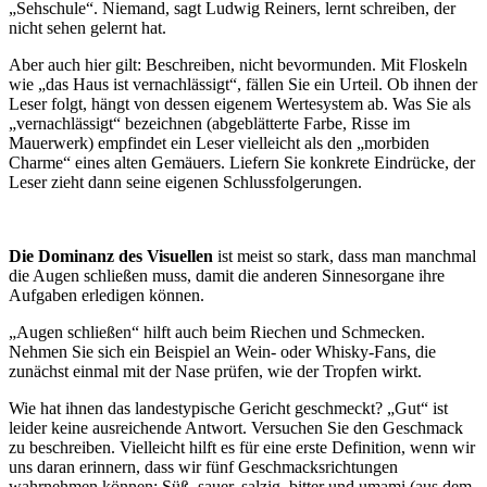
„Sehschule“. Niemand, sagt Ludwig Reiners, lernt schreiben, der
nicht sehen gelernt hat.
Aber auch hier gilt: Beschreiben, nicht bevormunden. Mit Floskeln
wie „das Haus ist vernachlässigt“, fällen Sie ein Urteil. Ob ihnen der
Leser folgt, hängt von dessen eigenem Wertesystem ab. Was Sie als
„vernachlässigt“ bezeichnen (abgeblätterte Farbe, Risse im
Mauerwerk) empfindet ein Leser vielleicht als den „morbiden
Charme“ eines alten Gemäuers. Liefern Sie konkrete Eindrücke, der
Leser zieht dann seine eigenen Schlussfolgerungen.
Die Dominanz des Visuellen
ist meist so stark, dass man manchmal
die Augen schließen muss, damit die anderen Sinnesorgane ihre
Aufgaben erledigen können.
„Augen schließen“ hilft auch beim Riechen und Schmecken.
Nehmen Sie sich ein Beispiel an Wein- oder Whisky-Fans, die
zunächst einmal mit der Nase prüfen, wie der Tropfen wirkt.
Wie hat ihnen das landestypische Gericht geschmeckt? „Gut“ ist
leider keine ausreichende Antwort. Versuchen Sie den Geschmack
zu beschreiben. Vielleicht hilft es für eine erste Definition, wenn wir
uns daran erinnern, dass wir fünf Geschmacksrichtungen
wahrnehmen können: Süß, sauer, salzig, bitter und umami (aus dem